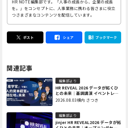
HR NOTE編集部です。「人事の成長から、企業の成長
を。」をコンセプトに、人事業務に携わる皆さまに役立
つさまざまなコンテンツを配信しています。
ポスト
シェア
ブックマーク
関連記事
編集部より
HR REVEAL 2026 データが拓くひ
との未来｜基調講演 イベントレポ
ート後編
2026.08.03
横内 さつき
編集部より
jinjer HR REVEAL2026 データが拓
くひとの未来｜オープニングセッ