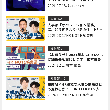
ション イベントレポート前編
2026.07.15
横内 さつき
編集部より
人事は「オペレーション業務」
に、どう向き合うべきか？｜HR
TALK 02～人事DXの最前線を徹底
2025.03.17
HR NOTE 編集部
解剖～
編集部より
【お知らせ】2024年末にHR NOTE
は編集長を交代します｜根本慎吾
2024.12.17
根本 慎吾
編集部より
生成AI×HR領域で人事の未来はど
う変わるか？｜HR TALK 01～人事
DXの最前線を徹底解剖～
2024.11.29
HR NOTE 編集部