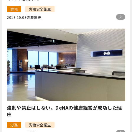
労務
労働安全衛生
2019.10.03
佐藤匡史
強制や禁止はしない。DeNAの健康経営が成功した理
由
労務
労働安全衛生