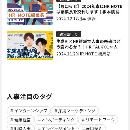
【お知らせ】2024年末にHR NOTE
は編集長を交代します｜根本慎吾
2024.12.17
根本 慎吾
編集部より
生成AI×HR領域で人事の未来はど
う変わるか？｜HR TALK 01～人事
DXの最前線を徹底解剖～
2024.11.29
HR NOTE 編集部
人事注目のタグ
インターンシップ
採用マーケティング
健康経営
オンボーディング
リモートワーク
戦略人事
エンゲージメント
雇用契約