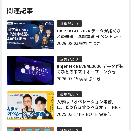
関連記事
編集部より
HR REVEAL 2026 データが拓くひ
との未来｜基調講演 イベントレポ
ート後編
2026.08.03
横内 さつき
編集部より
jinjer HR REVEAL2026 データが拓
くひとの未来｜オープニングセッ
ション イベントレポート前編
2026.07.15
横内 さつき
編集部より
人事は「オペレーション業務」
に、どう向き合うべきか？｜HR
TALK 02～人事DXの最前線を徹底
2025.03.17
HR NOTE 編集部
解剖～
編集部より