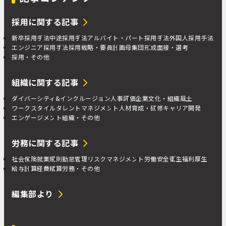
採用に関する記事
新卒採用手法
中途採用手法
アルバイト・パート採用手法
外国人採用手法
エンジニア採用手法
採用戦略・要員計画
母集団形成
面接・選考
採用・その他
組織に関する記事
ダイバーシティ&インクルージョン
人事評価
企業文化・組織風土
ワークスタイル
タレントマネジメント
人材育成・研修
キャリア開発
エンゲージメント
組織・その他
労務に関する記事
社会保険
就業規則
勤怠管理
リスクマネジメント
労働安全衛生
福利厚生
給与計算
経費精算
労務・その他
編集部より