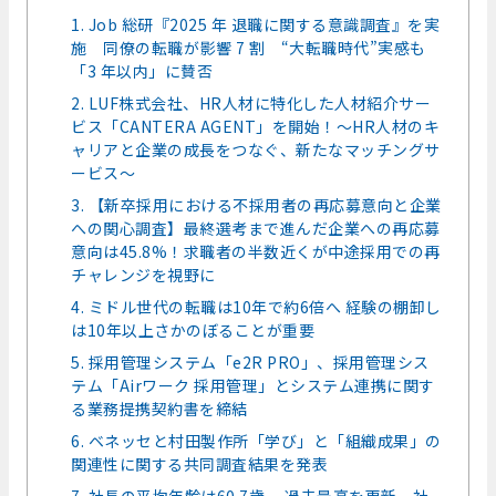
1. Job 総研『2025 年 退職に関する意識調査』を実
施 同僚の転職が影響 7 割 “⼤転職時代”実感も
「3 年以内」に賛否
2. LUF株式会社、HR人材に特化した人材紹介サー
ビス「CANTERA AGENT」を開始！〜HR人材のキ
ャリアと企業の成長をつなぐ、新たなマッチングサ
ービス〜
3. 【新卒採用における不採用者の再応募意向と企業
への関心調査】最終選考まで進んだ企業への再応募
意向は45.8%！求職者の半数近くが中途採用での再
チャレンジを視野に
4. ミドル世代の転職は10年で約6倍へ 経験の棚卸し
は10年以上さかのぼることが重要
5. 採用管理システム「e2R PRO」、採用管理シス
テム「Airワーク 採用管理」とシステム連携に関す
る業務提携契約書を締結
6. ベネッセと村田製作所「学び」と「組織成果」の
関連性に関する共同調査結果を発表