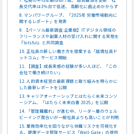
7. 社長の平均年齢は60.7歳、 過去最高を更新 社
長交代率は3％台で低迷、 高齢化に歯止めかからず
8. マンパワーグループ、「2025年 労働市場動向に
関するレポート」を発表
9. 【パーソル最新調査:企業版】ITデジタル領域の
フリーランスや副業人材の受け入れに関する実態を
『lotsful』と共同調査
10. 正社員の新しい働き方を提案する「越境社員ド
ットコム」サービス開始
11. 【調査】成長実感の経験が多い人ほど、「この
会社で働き続けたい」
12. 人的資本経営の最新課題と取り組みを明らかに
した最新レポートを公開
13. キャリアオーナーシップとはたらく未来コンソ
ーシアム、「はたらく未来白書 2025」を公開
14. 「管理職離れ」が進む中、リーダー層のウェル
ビーイング度合いが一般社員よりも高いことが判明
15. 業務効率化を図りながら休職リスクを可視化す
る、健康データ管理サービス「Well-Gate」の提供