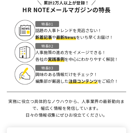
累計2万人以上が登録！
HR NOTEメールマガジンの特長
特長01
話題の人事トレンドを見逃さない！
新着記事
や
最新News
をいち早くお届け！
特長02
人事施策の進め方をイメージできる！
各社の
実践事例
を中心にわかりやすく解説！
特長03
興味のある情報だけをチェック！
編集部が厳選した
注目コンテンツ
をご紹介！
実務に役立つ具体的なノウハウから、人事業界の最新動向ま
で、幅広く情報を発信しています。
日々の情報収集にぜひお役立てください。