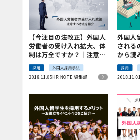
【今注目の法改正】外国人
外国人
労働者の受け入れ拡大、体
される
制は万全ですか？｜注意す
から読
べき点を紹介
採用
外国人採用手法
採用
2018.11.05
HR NOTE 編集部
2018.11.0