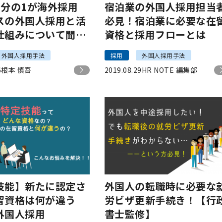
3分の1が海外採用｜
宿泊業の外国人採用担当
スの外国人採用と活
必見！宿泊業に必要な在
仕組みについて聞い
資格と採用フローとは
外国人採用手法
採用
外国人採用手法
6
根本 慎吾
2019.08.29
HR NOTE 編集部
技能】新たに認定さ
外国人の転職時に必要な
留資格は何が違う
労ビザ更新手続き！【行
外国人採用
書士監修】