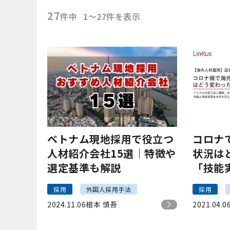
27
件中
1〜27件を表示
ベトナム現地採用で役立つ
コロナ
人材紹介会社15選｜特徴や
状況は
選定基準も解説
「技能
ル
採用
外国人採用手法
採用
2024.11.06
根本 慎吾
2021.04.0