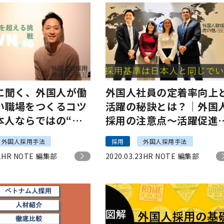
Nに聞く、外国人が働
外国人社員の定着率向上
い職場をつくるコツ
活躍の秘訣とは？｜外国
本人ならではの“小
採用の注意点～活躍促進
遣い”」
取り組みをご紹介！
外国人採用手法
採用
外国人採用手法
1
HR NOTE 編集部
2020.03.23
HR NOTE 編集部