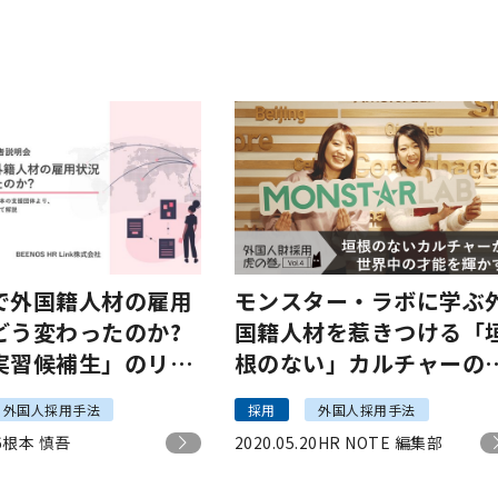
で外国籍人材の雇用
モンスター・ラボに学ぶ
どう変わったのか?
国籍人材を惹きつける「
実習候補生」のリア
根のない」カルチャーの
り方
外国人採用手法
採用
外国人採用手法
6
根本 慎吾
2020.05.20
HR NOTE 編集部