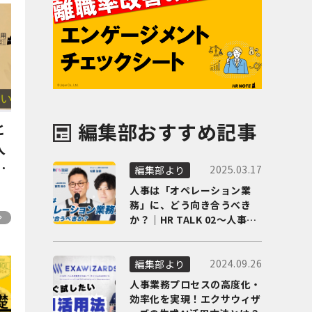
編集部おすすめ記事
と
人
の
2025.03.17
編集部より
人事は「オペレーション業
務」に、どう向き合うべき
か？｜HR TALK 02～人事DX
の最前線を徹底解剖～
2024.09.26
編集部より
人事業務プロセスの高度化・
効率化を実現！エクサウィザ