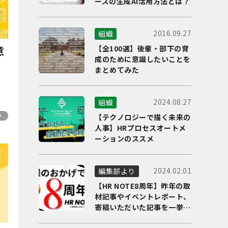
ーズの生成AI活用方法とは？
2016.09.27
組織
意
【全100選】後輩・部下の育
成のために意識したいことを
、
まとめてみた
2024.08.27
組織
【テクノロジーで描く未来の
人事】HRプロセスオートメ
ーションのススメ
2024.02.01
編集部より
【HR NOTE8周年】昨年の取
材記事やイベントレポート、
寄稿いただいた記事を一挙に
ご紹介！