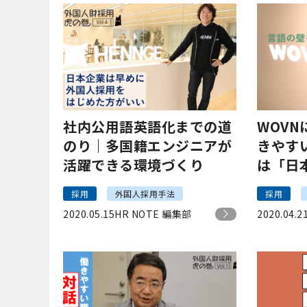
社内公用語英語化までの道
WOV
のり｜多国籍エンジニアが
きやす
活躍できる環境づくり
は「日
さな心
採用
外国人採用手法
採用
2020.05.15
HR NOTE 編集部
2020.04.2