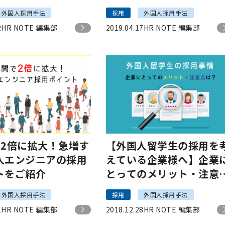
外国人採用手法
採用
外国人採用手法
2
HR NOTE 編集部
2019.04.17
HR NOTE 編集部
で2倍に拡大！急増す
【外国人留学生の採用を
人エンジニアの採用
えている企業様へ】企業
トをご紹介
とってのメリット・注意
は？
外国人採用手法
採用
外国人採用手法
1
HR NOTE 編集部
2018.12.28
HR NOTE 編集部