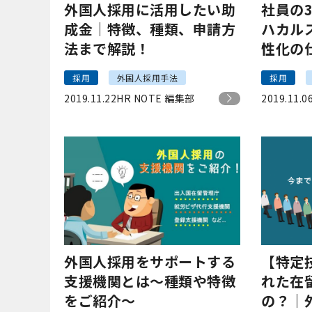
外国人採用に活用したい助
社員の
成金｜特徴、種類、申請方
ハカル
法まで解説！
性化の
てみた
採用
外国人採用手法
採用
2019.11.22
HR NOTE 編集部
2019.11.0
外国人採用をサポートする
【特定
支援機関とは～種類や特徴
れた在
をご紹介～
の？｜