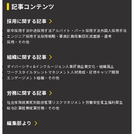
記事コンテンツ
採用に関する記事
新卒採用手法
中途採用手法
アルバイト・パート採用手法
外国人採用手法
エンジニア採用手法
採用戦略・要員計画
母集団形成
面接・選考
採用・その他
組織に関する記事
ダイバーシティ&インクルージョン
人事評価
企業文化・組織風土
ワークスタイル
タレントマネジメント
人材育成・研修
キャリア開発
エンゲージメント
組織・その他
労務に関する記事
社会保険
就業規則
勤怠管理
リスクマネジメント
労働安全衛生
福利厚生
給与計算
経費精算
労務・その他
編集部より