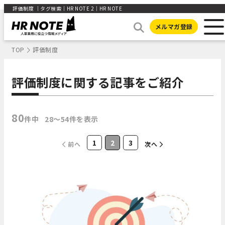
評価制度 ｜タグ検索｜HR NOTE 2｜HR NOTE
メルマガ登録
TOP
評価制度
評価制度に関する記事をご紹介
80
件中
28〜54件を表示
1
2
3
前へ
次へ