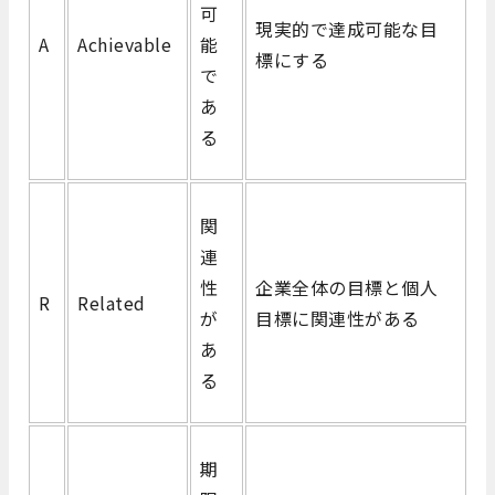
可
現実的で達成可能な目
A
Achievable
能
標にする
で
あ
る
関
連
性
企業全体の目標と個人
R
Related
が
目標に関連性がある
あ
る
期