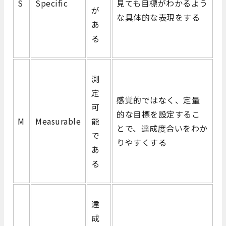
S
Specific
見ても目標がわかるよう
が
な具体的な表現をする
あ
る
測
定
感覚的ではなく、定量
可
的な目標を設定するこ
M
Measurable
能
とで、達成度合いをわか
で
りやすくする
あ
る
達
成