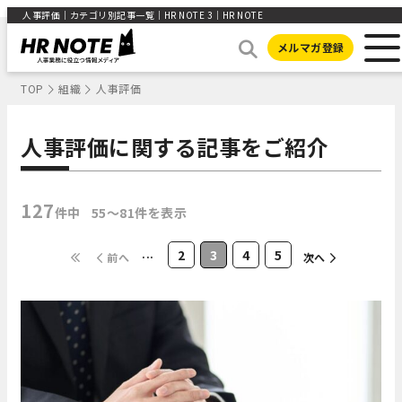
人事評価｜カテゴリ別記事一覧｜HR NOTE 3｜HR NOTE
メルマガ登録
TOP
組織
人事評価
人事評価に関する記事をご紹介
127
件中
55〜81件を表示
...
2
3
4
5
前へ
次へ