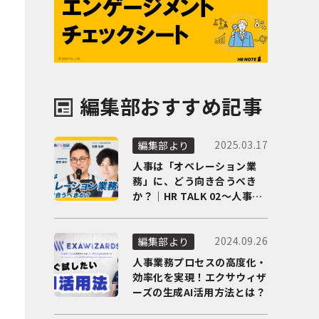
編集部おすすめ記事
2025.03.17
編集部より
人事は「オペレーション業
務」に、どう向き合うべき
か？｜HR TALK 02～人事DX
の最前線を徹底解剖～
2024.09.26
編集部より
人事業務プロセスの高度化・
効率化を実現！エクサウィザ
ーズの生成AI活用方法とは？