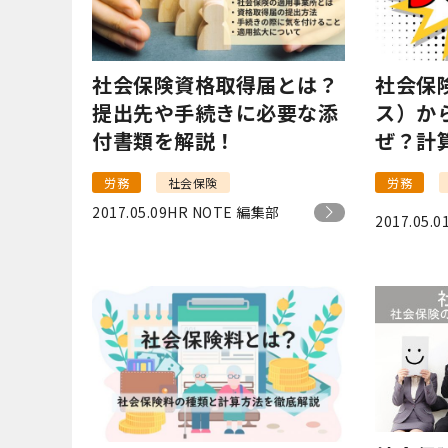
社会保険資格取得届とは？
社会保
提出先や手続きに必要な添
ス）か
付書類を解説！
ぜ？計
労務
社会保険
労務
2017.05.09
HR NOTE 編集部
2017.05.0