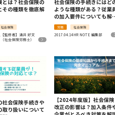
険とは？社会保険の
社会保険の手続きにはど
とその種類を徹底解
ような種類がある？従業
の加入要件についても解
説！
社会保険
労務
社会保険
【監修者】涌井 好文
2017.04.14
HR NOTE 編集部
7
（社会保険労務士）
【2024年度版】社会保険
の社会保険手続きや
改正の影響は？加入条件
の取り扱いについて
企業がとるべき対策を解