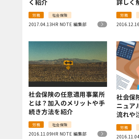
く紹介
詳しく
労務
社会保険
労務
2017.04.13
HR NOTE 編集部
2016.12.1
社会保険の任意適用事業所
社会保
とは？加入のメリットや手
ニュア
続き方法を紹介
流れや
労務
社会保険
労務
2016.11.09
HR NOTE 編集部
2016.11.0