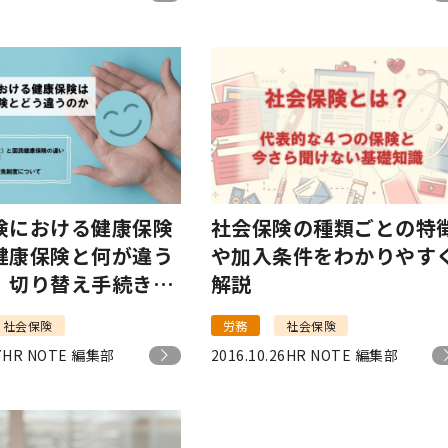
険における健康保険
社会保険の種類ごとの特
健康保険と何が違う
や加入条件をわかりやす
｜切り替え手続きに
解説
もご紹介！
社会保険
労務
社会保険
7
HR NOTE 編集部
2016.10.26
HR NOTE 編集部