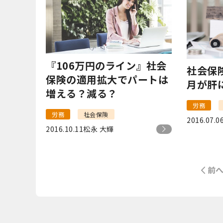
『106万円のライン』社会
社会保
保険の適用拡大でパートは
月が肝
増える？減る？
労務
労務
社会保険
2016.07.0
2016.10.11
松永 大輝
前