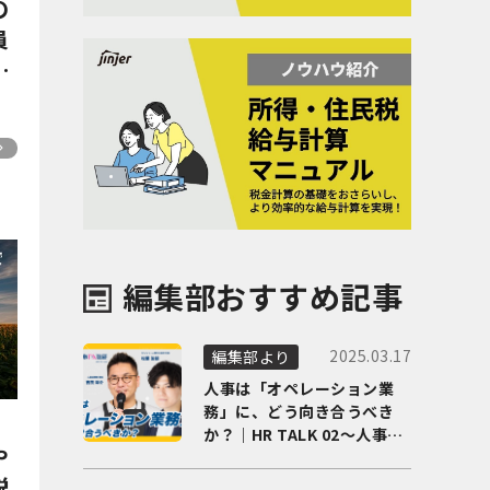
の
員
編集部おすすめ記事
2025.03.17
編集部より
人事は「オペレーション業
務」に、どう向き合うべき
か？｜HR TALK 02～人事DX
や
の最前線を徹底解剖～
説