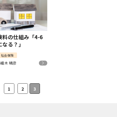
険料の仕組み「4-6
になる？」
社会保険
6
綴木 晴彦
1
2
3
へ