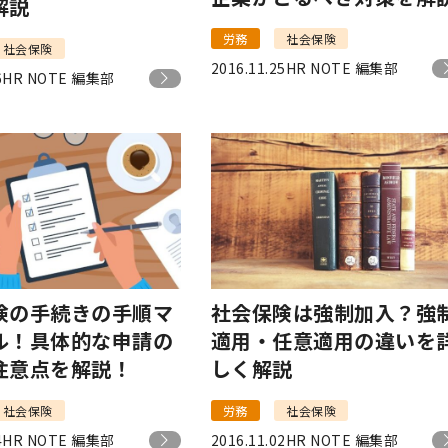
解説
労務
社会保険
社会保険
2016.11.25
HR NOTE 編集部
6
HR NOTE 編集部
険の手続きの手順マ
社会保険は強制加入？強
ル！具体的な申請の
適用・任意適用の違いを
注意点を解説！
しく解説
社会保険
労務
社会保険
4
HR NOTE 編集部
2016.11.02
HR NOTE 編集部