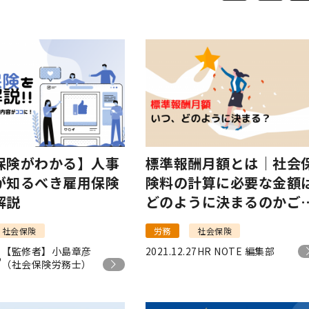
保険がわかる】人事
標準報酬月額とは｜社会
が知るべき雇用保険
険料の計算に必要な金額
解説
どのように決まるのかご
介
社会保険
労務
社会保険
【監修者】小島章彦
2021.12.27
HR NOTE 編集部
5
（社会保険労務士）