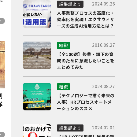
2024.09.26
編集部より
人事業務プロセスの高度化・
効率化を実現！エクサウィザ
ーズの生成AI活用方法とは？
2016.09.27
組織
【全100選】後輩・部下の育
成のために意識したいことを
まとめてみた
2024.08.27
組織
制
【テクノロジーで描く未来の
人事】HRプロセスオートメ
詳
ーションのススメ
2024.02.01
編集部より
【HR NOTE8周年】昨年の取