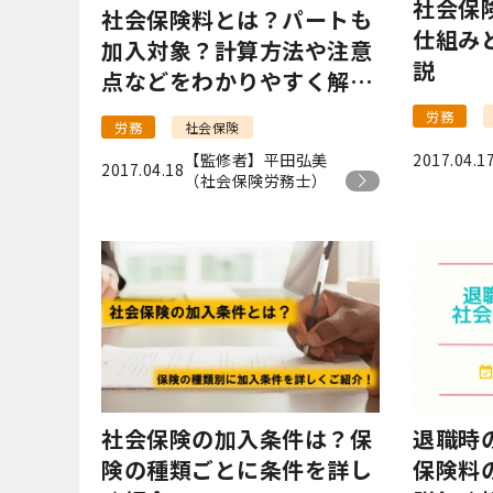
社会保
社会保険料とは？パートも
仕組み
加入対象？計算方法や注意
説
点などをわかりやすく解
説！
労務
労務
社会保険
2017.04.1
【監修者】平田弘美
2017.04.18
（社会保険労務士）
社会保険の加入条件は？保
退職時
険の種類ごとに条件を詳し
保険料