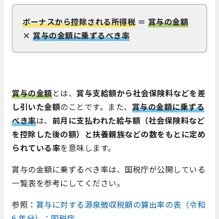
ボーナスから控除される所得税
＝
賞与の金額
×
賞与の金額に乗ずるべき率
賞与の金額
とは、
賞与支給額から社会保険料などを差
し引いた金額
のことです。また、
賞与の金額に乗ずる
べき率
は、
前月に支払われた給与額（社会保険料など
を控除した後の額）と扶養親族などの数をもとに定め
られている率
を意味します。
賞与の金額に乗ずるべき率は、国税庁が公開している
一覧表を参考にしてください。
参照：
賞与に対する源泉徴収税額の算出率の表（令和
6 年分）：国税庁