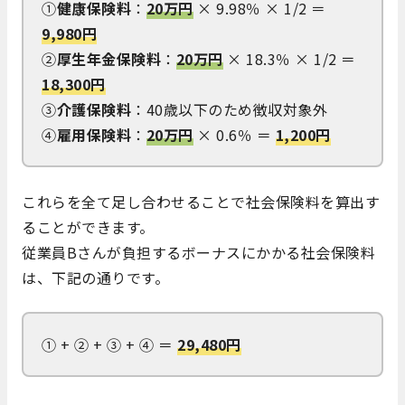
①
健康保険料
：
20万円
× 9.98％ × 1/2 ＝
9,980
円
②
厚生年金保険料
：
20万円
× 18.3％ × 1/2 ＝
18,300円
③
介護保険料
：40歳以下のため徴収対象外
④
雇用保険料
：
20万円
× 0.6％ ＝
1,200円
これらを全て足し合わせることで社会保険料を算出す
ることができます。
従業員Bさんが負担するボーナスにかかる社会保険料
は、下記の通りです。
① + ② + ③ + ④ ＝
29,480円