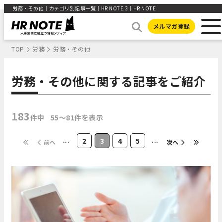
労務・その他｜カテゴリ別記事一覧｜HR NOTE 3｜HR NOTE
メルマガ登録
TOP
労務
労務・その他
労務・その他に関する記事をご紹介
183
件中
55〜81件を表示
...
2
3
4
5
...
前へ
次へ