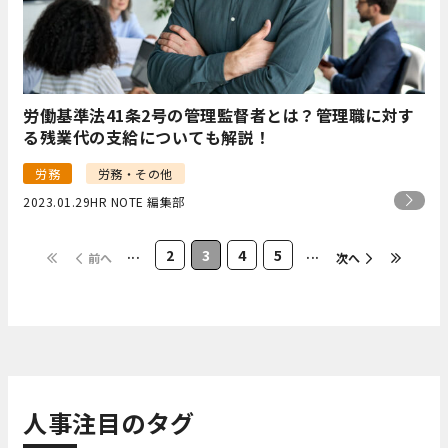
労働基準法41条2号の管理監督者とは？管理職に対す
る残業代の支給についても解説！
労務
労務・その他
2023.01.29
HR NOTE 編集部
...
2
3
4
5
...
前へ
次へ
人事注目のタグ