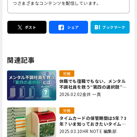
つさまざまなコンテンツを配信しています。
ポスト
シェア
ブックマーク
関連記事
労務
休職でも復職でもない、メンタル
不調社員を救う“第四の選択肢”と
は｜全国障害年金パートナーズ 宮
2026.02.02
金井 一真
里
労務
タイムカードの保管期間は5年？3
年？いま知っておきたいタイムカ
ード保管方法
2025.03.10
HR NOTE 編集部