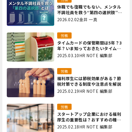
休職でも復職でもない、メンタル
不調社員を救う“第四の選択肢”と
は｜全国障害年金パートナーズ 宮
2026.02.02
金井 一真
里
労務
タイムカードの保管期間は5年？3
年？いま知っておきたいタイムカ
ード保管方法
2025.03.10
HR NOTE 編集部
労務
福利厚生には節税効果がある？節
税対策できる制度や注意点を解説
2025.02.19
HR NOTE 編集部
労務
スタートアップ企業における福利
厚生の重要性は？おすすめの種類
やメリット・デメリットを解説
2025.02.18
HR NOTE 編集部