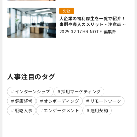
労務
大企業の福利厚生を一覧で紹介！
事例や導入のメリット・注意点を
解説
2025.02.17
HR NOTE 編集部
人事注目のタグ
インターンシップ
採用マーケティング
健康経営
オンボーディング
リモートワーク
戦略人事
エンゲージメント
雇用契約