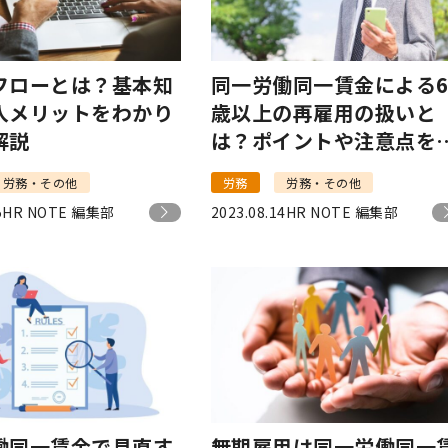
フローとは？基本知
同一労働同一賃金による6
入メリットをわかり
歳以上の再雇用の扱いと
解説
は？ポイントや注意点を
説
労務・その他
労務
労務・その他
5
HR NOTE 編集部
2023.08.14
HR NOTE 編集部
働同一賃金で見直す
無期雇用は同一労働同一