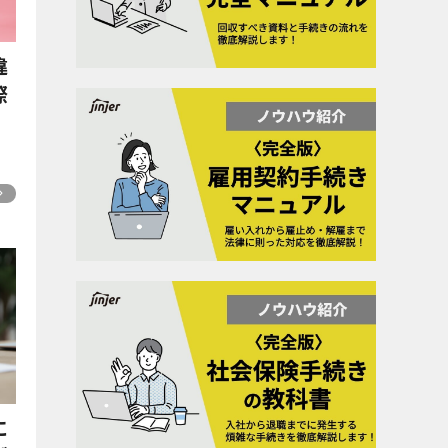
違
際
に