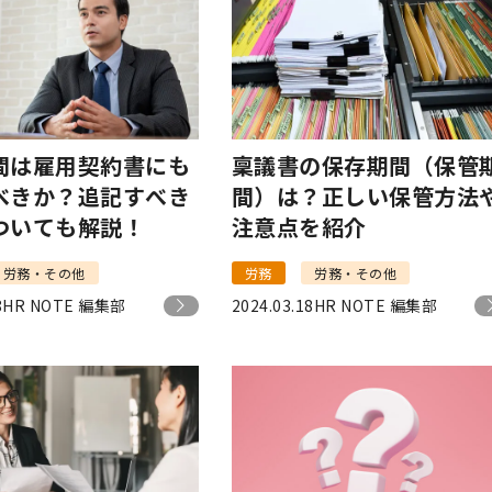
間は雇用契約書にも
稟議書の保存期間（保管
べきか？追記すべき
間）は？正しい保管方法
ついても解説！
注意点を紹介
労務・その他
労務
労務・その他
8
HR NOTE 編集部
2024.03.18
HR NOTE 編集部