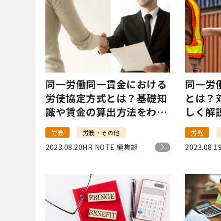
同一労働同一賃金における
同一労
労使協定方式とは？基礎知
とは？
識や賃金の算出方法をわか
しく解
りやすく解説
労務
労務・その他
労務
2023.08.20
HR NOTE 編集部
2023.08.1