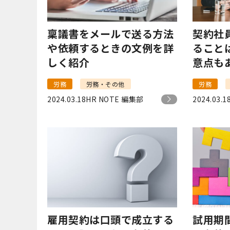
稟議書をメールで送る方法
契約社
や依頼するときの文例を詳
ること
しく紹介
意点も
労務
労務・その他
労務
2024.03.18
HR NOTE 編集部
2024.03.1
雇用契約は口頭で成立する
試用期