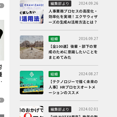
2024.09.26
編集部より
人事業務プロセスの高度化・
効率化を実現！エクサウィザ
ーズの生成AI活用方法とは？
2016.09.27
組織
【全100選】後輩・部下の育
成のために意識したいことを
まとめてみた
労
種
2024.08.27
組織
紹
【テクノロジーで描く未来の
人事】HRプロセスオートメ
ーションのススメ
2024.02.01
編集部より
【HR NOTE8周年】昨年の取