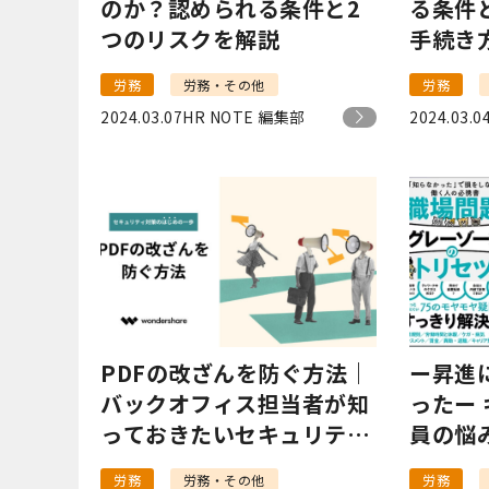
のか？認められる条件と2
る条件
つのリスクを解説
手続き
労務
労務・その他
労務
2024.03.07
HR NOTE 編集部
2024.03.0
PDFの改ざんを防ぐ方法｜
ー昇進
バックオフィス担当者が知
ったー
っておきたいセキュリティ
員の悩
対策
題グレ
労務
労務・その他
労務