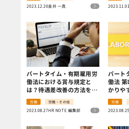
ツ』
2023.12.20
金井 一真
2023.11.0
パートタイム・有期雇用労
パート
働法における賞与規定と
働法 
は？待遇差改善の方法を紹
かりや
介
労務
労務・その他
労務
2023.08.27
HR NOTE 編集部
2023.08.2