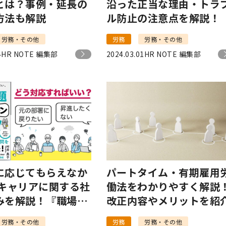
とは？事例・延長の
沿った正当な理由・トラ
方法も解説
ル防止の注意点を解説！
労務・その他
労務
労務・その他
4
HR NOTE 編集部
2024.03.01
HR NOTE 編集部
に応じてもらえなか
パートタイム・有期雇用
 キャリアに関する社
働法をわかりやすく解説
みを解説！『職場問
改正内容やメリットを紹
ーゾーンのトリセ
労務・その他
労務
労務・その他