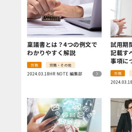
稟議書とは？4つの例文で
試用期
わかりやすく解説
記載す
事項に
労務
労務・その他
2024.03.18
HR NOTE 編集部
労務
2024.03.1