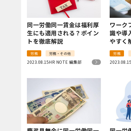
同一労働同一賃金は福利厚
ワーク
生にも適用される？ポイン
識や導
トを徹底解説
やすく
労務
労務・その他
労務
2023.08.15
HR NOTE 編集部
2023.08.1
慶弔見舞金に同一労働同一
同一労