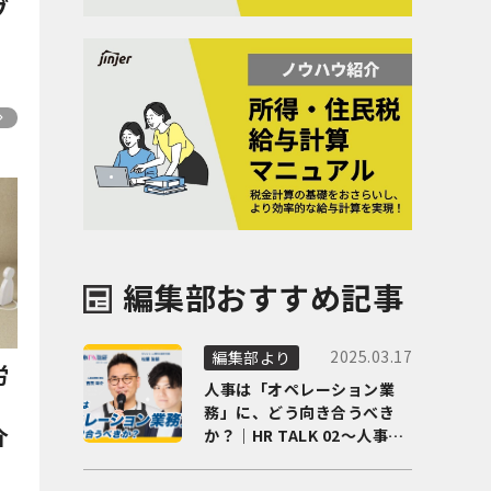
ブ
編集部おすすめ記事
2025.03.17
編集部より
労
人事は「オペレーション業
！
務」に、どう向き合うべき
介
か？｜HR TALK 02～人事DX
の最前線を徹底解剖～