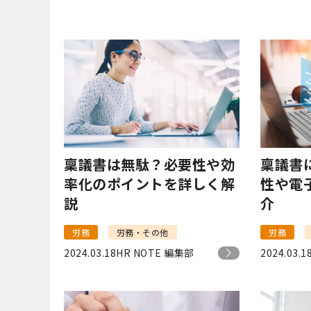
稟議書は無駄？必要性や効
稟議書
率化のポイントを詳しく解
性や電
説
介
労務
労務・その他
労務
2024.03.18
HR NOTE 編集部
2024.03.1