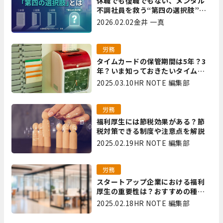
休職でも復職でもない、メンタル
不調社員を救う“第四の選択肢”と
は｜全国障害年金パートナーズ 宮
2026.02.02
金井 一真
里
労務
タイムカードの保管期間は5年？3
年？いま知っておきたいタイムカ
ード保管方法
2025.03.10
HR NOTE 編集部
労務
福利厚生には節税効果がある？節
税対策できる制度や注意点を解説
2025.02.19
HR NOTE 編集部
労務
スタートアップ企業における福利
厚生の重要性は？おすすめの種類
やメリット・デメリットを解説
2025.02.18
HR NOTE 編集部