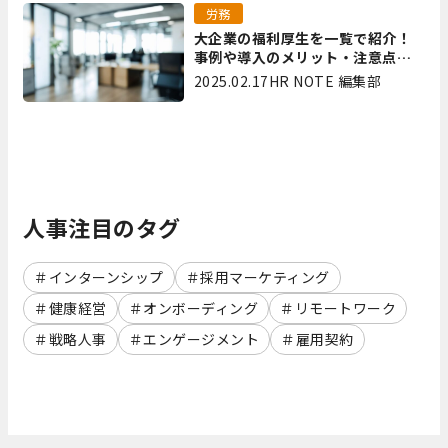
労務
大企業の福利厚生を一覧で紹介！
事例や導入のメリット・注意点を
解説
2025.02.17
HR NOTE 編集部
人事注目のタグ
インターンシップ
採用マーケティング
健康経営
オンボーディング
リモートワーク
戦略人事
エンゲージメント
雇用契約