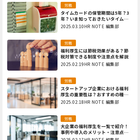
労務
タイムカードの保管期間は5年？3
年？いま知っておきたいタイムカ
ード保管方法
2025.03.10
HR NOTE 編集部
労務
福利厚生には節税効果がある？節
税対策できる制度や注意点を解説
2025.02.19
HR NOTE 編集部
労務
スタートアップ企業における福利
厚生の重要性は？おすすめの種類
やメリット・デメリットを解説
2025.02.18
HR NOTE 編集部
労務
大企業の福利厚生を一覧で紹介！
事例や導入のメリット・注意点を
解説
2025.02.17
HR NOTE 編集部