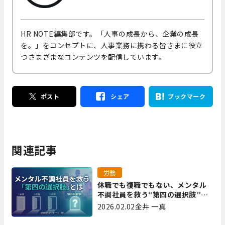
HR NOTE編集部です。「人事の成長から、企業の成長
を。」をコンセプトに、人事業務に携わる皆さまに役立
つさまざまなコンテンツを配信しています。
ポスト
シェア
ブックマーク
関連記事
労務
休職でも復職でもない、メンタル
不調社員を救う“第四の選択肢”と
は｜全国障害年金パートナーズ 宮
2026.02.02
金井 一真
里