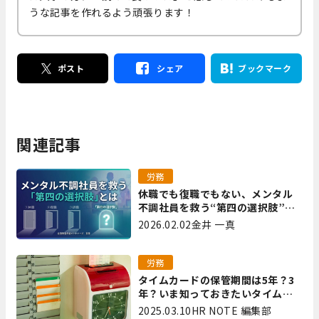
うな記事を作れるよう頑張ります！
ポスト
シェア
ブックマーク
関連記事
労務
休職でも復職でもない、メンタル
不調社員を救う“第四の選択肢”と
は｜全国障害年金パートナーズ 宮
2026.02.02
金井 一真
里
労務
タイムカードの保管期間は5年？3
年？いま知っておきたいタイムカ
ード保管方法
2025.03.10
HR NOTE 編集部