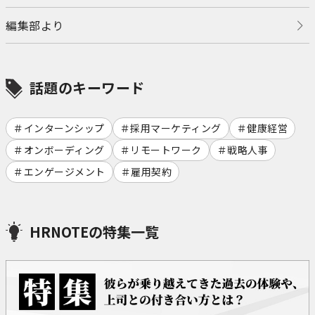
編集部より
話題のキーワード
インターンシップ
採用マーケティング
健康経営
オンボーディング
リモートワーク
戦略人事
エンゲージメント
雇用契約
HRNOTEの特集一覧