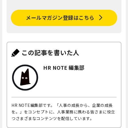
メールマガジン登録はこちら
この記事を書いた人
HR NOTE 編集部
HR NOTE編集部です。「人事の成長から、企業の成長
を。」をコンセプトに、人事業務に携わる皆さまに役立
つさまざまなコンテンツを配信しています。