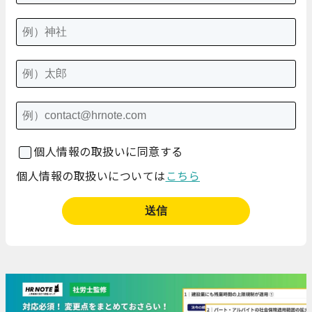
個人情報の取扱いに同意する
個人情報の取扱いについては
こちら