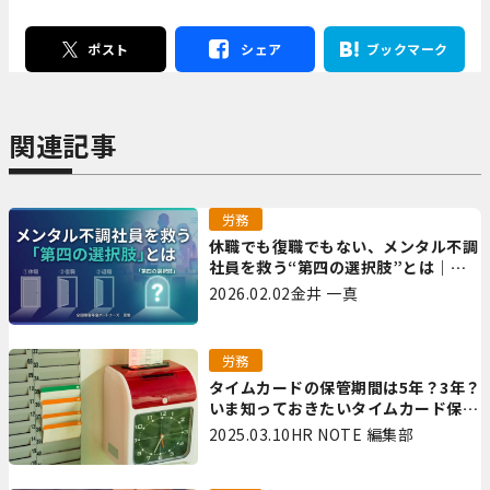
ポスト
シェア
ブックマーク
関連記事
労務
休職でも復職でもない、メンタル不調
社員を救う“第四の選択肢”とは｜全
国障害年金パートナーズ 宮里
2026.02.02
金井 一真
労務
タイムカードの保管期間は5年？3年？
いま知っておきたいタイムカード保管
方法
2025.03.10
HR NOTE 編集部