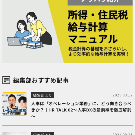
編集部おすすめ記事
2025.03.17
編集部より
人事は「オペレーション業務」に、どう向き合うべ
きか？｜HR TALK 02～人事DXの最前線を徹底解剖
～
2024.09.26
編集部より