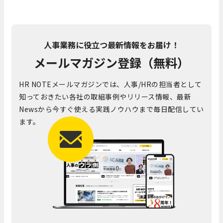
人事業務に役立つ最新情報をお届け！
メールマガジン登録（無料）
HR NOTEメールマガジンでは、人事/HRの担当者として
知っておきたい各社の取組事例やリリース情報、最新
Newsから今すぐ使える実践ノウハウまで毎日配信してい
ます。