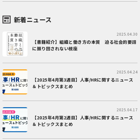
新着ニュース
2025.04.30
【書籍紹介】組織と働き方の本質 迫る社会的要請
に振り回されない視座
2025.04.24
【2025年4月第3週目】人事/HRに関するニュース
＆トピックスまとめ
2025.04.17
【2025年4月第2週目】人事/HRに関するニュース
＆トピックスまとめ