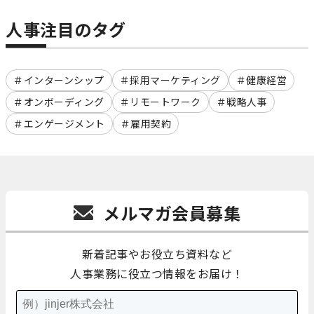
人事注目のタグ
インターンシップ
採用マーケティング
健康経営
オンボーディング
リモートワーク
戦略人事
エンゲージメント
雇用契約
メルマガ会員募集
新着記事やお役立ち資料など
人事業務に役立つ情報をお届け！