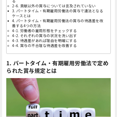
る
2-6. 貢献以外の賞与については言及されていない
3. パートタイム・有期雇用労働法の賞与で違法となる
ケースとは
4. パートタイム・有期雇用労働法の賞与の待遇差を改
善する4つの方法
4-1. 労働者の雇用形態をチェックする
4-2. それぞれの賞与の状況を洗い出す
4-3. 待遇差があれば理由を明確にする
4-4. 賞与の不合理な待遇差を改善する
1. パートタイム・有期雇用労働法で定め
られた賞与規定とは