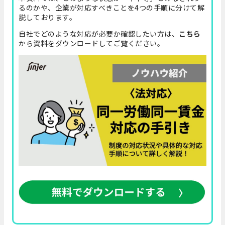
るのかや、企業が対応すべきことを4つの手順に分けて解
説しております。
自社でどのような対応が必要か確認したい方は、
こちら
から資料をダウンロードしてご覧ください。