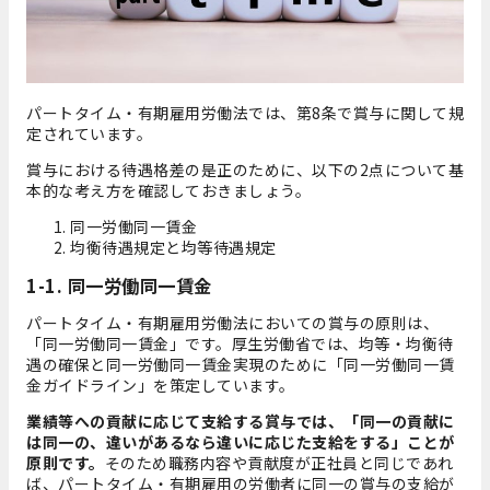
パートタイム・有期雇用労働法では、第8条で賞与に関して規
定されています。
賞与における待遇格差の是正のために、以下の2点について基
本的な考え方を確認しておきましょう。
同一労働同一賃金
均衡待遇規定と均等待遇規定
1-1. 同一労働同一賃金
パートタイム・有期雇用労働法においての賞与の原則は、
「同一労働同一賃金」です。厚生労働省では、均等・均衡待
遇の確保と同一労働同一賃金実現のために「同一労働同一賃
金ガイドライン」を策定しています。
業績等への貢献に応じて支給する賞与では、「同一の貢献に
は同一の、違いがあるなら違いに応じた支給をする」ことが
原則です。
そのため職務内容や貢献度が正社員と同じであれ
ば、パートタイム・有期雇用の労働者に同一の賞与の支給が