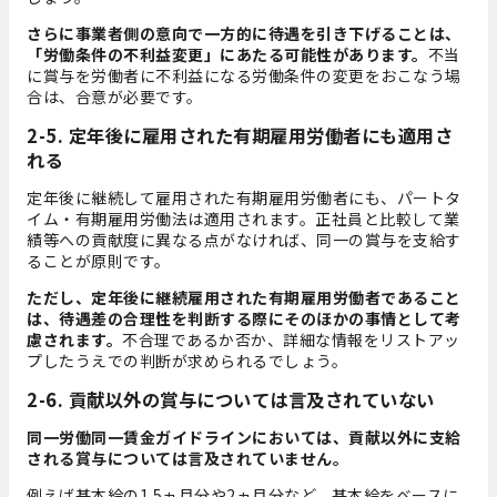
さらに事業者側の意向で一方的に待遇を引き下げることは、
「労働条件の不利益変更」にあたる可能性があります。
不当
に賞与を労働者に不利益になる労働条件の変更をおこなう場
合は、合意が必要です。
2-5. 定年後に雇用された有期雇用労働者にも適用さ
れる
定年後に継続して雇用された有期雇用労働者にも、パートタ
イム・有期雇用労働法は適用されます。正社員と比較して業
績等への貢献度に異なる点がなければ、同一の賞与を支給す
ることが原則です。
ただし、定年後に継続雇用された有期雇用労働者であること
は、待遇差の合理性を判断する際にそのほかの事情として考
慮されます。
不合理であるか否か、詳細な情報をリストアッ
プしたうえでの判断が求められるでしょう。
2-6. 貢献以外の賞与については言及されていない
同一労働同一賃金ガイドラインにおいては、貢献以外に支給
される賞与については言及されていません。
例えば基本給の1.5ヵ月分や2ヵ月分など、基本給をベースに