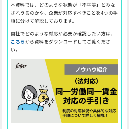
本資料では、どのような状態が「不平等」とみな
されうるのかや、企業が対応すべきことを4つの手
順に分けて解説しております。
自社でどのような対応が必要か確認したい方は、
こちら
から資料をダウンロードしてご覧くださ
い。