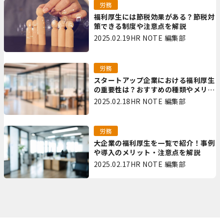
労務
福利厚生には節税効果がある？節税対
策できる制度や注意点を解説
2025.02.19
HR NOTE 編集部
労務
スタートアップ企業における福利厚生
の重要性は？おすすめの種類やメリッ
ト・デメリットを解説
2025.02.18
HR NOTE 編集部
労務
大企業の福利厚生を一覧で紹介！事例
や導入のメリット・注意点を解説
2025.02.17
HR NOTE 編集部