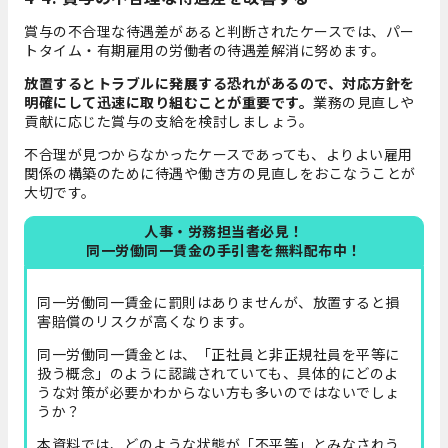
賞与の不合理な待遇差があると判断されたケースでは、パー
トタイム・有期雇用の労働者の待遇差解消に努めます。
放置するとトラブルに発展する恐れがあるので、対応方針を
明確にして迅速に取り組むことが重要です。
業務の見直しや
貢献に応じた賞与の支給を検討しましょう。
不合理が見つからなかったケースであっても、よりよい雇用
関係の構築のために待遇や働き方の見直しをおこなうことが
大切です。
人事・労務担当者必見！
同一労働同一賃金の手引書を無料配布中！
同一労働同一賃金に罰則はありませんが、放置すると損
害賠償のリスクが高くなります。
同一労働同一賃金とは、「正社員と非正規社員を平等に
扱う概念」のように認識されていても、具体的にどのよ
うな対策が必要かわからない方も多いのではないでしょ
うか？
本資料では、どのような状態が「不平等」とみなされう