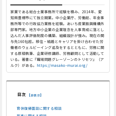
家業である総合士業事務所で経験を積み、2014年、愛
知県豊橋市にて独立開業。中小企業庁、労働局、年金事
務所等での行政協力業務を経験。あいち産業振興機構外
部専門家。地方中小企業の企業理念を人事育成に落とし
込んだ人事評価制度の構築、組織設計が強み。現在の関
与先160社超。移住・結婚とキャリアを掛け合わせた労
働者のウェルビーイング追及をするとともに、労務に関
する原稿執筆、企業研修講師、労務顧問として活動して
いる。著書に『職場問題グレーゾーンのトリセツ』（ア
ルク）がある。
https://masako-murai.org/
目次
[
]
非表示
育休復帰面談に関する相談
昇進に関する相談