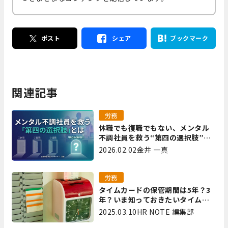
ポスト
シェア
ブックマーク
関連記事
労務
休職でも復職でもない、メンタル
不調社員を救う“第四の選択肢”と
は｜全国障害年金パートナーズ 宮
2026.02.02
金井 一真
里
労務
タイムカードの保管期間は5年？3
年？いま知っておきたいタイムカ
ード保管方法
2025.03.10
HR NOTE 編集部