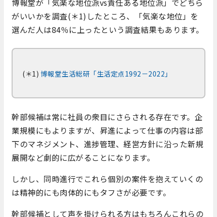
博報堂が「気楽な地位派vs責任ある地位派」でどちら
がいいかを調査(＊1)したところ、「気楽な地位」を
選んだ人は84％に上ったという調査結果もあります。
(＊1)
博報堂生活総研「生活定点1992－2022」
幹部候補は常に社員の衆目にさらされる存在です。企
業規模にもよりますが、昇進によって仕事の内容は部
下のマネジメント、進捗管理、経営方針に沿った新規
展開など劇的に広がることになります。
しかし、同時進行でこれら個別の案件を抱えていくの
は精神的にも肉体的にもタフさが必要です。
幹部候補として声を掛けられる方はもちろんこれらの