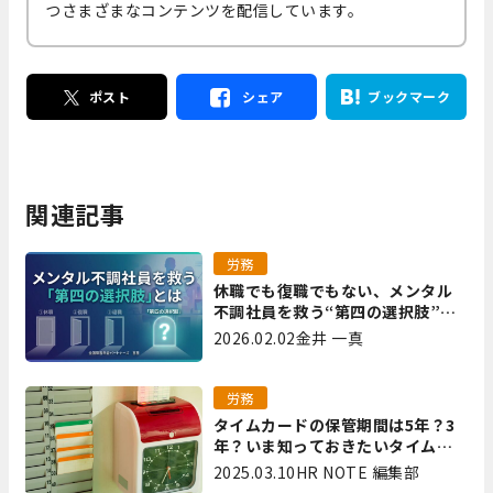
つさまざまなコンテンツを配信しています。
ポスト
シェア
ブックマーク
関連記事
労務
休職でも復職でもない、メンタル
不調社員を救う“第四の選択肢”と
は｜全国障害年金パートナーズ 宮
2026.02.02
金井 一真
里
労務
タイムカードの保管期間は5年？3
年？いま知っておきたいタイムカ
ード保管方法
2025.03.10
HR NOTE 編集部