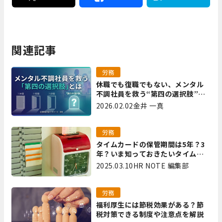
関連記事
労務
休職でも復職でもない、メンタル
不調社員を救う“第四の選択肢”と
は｜全国障害年金パートナーズ 宮
2026.02.02
金井 一真
里
労務
タイムカードの保管期間は5年？3
年？いま知っておきたいタイムカ
ード保管方法
2025.03.10
HR NOTE 編集部
労務
福利厚生には節税効果がある？節
税対策できる制度や注意点を解説