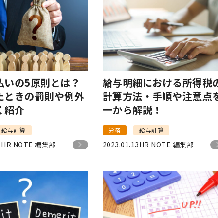
払いの5原則とは？
給与明細における所得税
たときの罰則や例外
計算方法・手順や注意点
く紹介
一から解説！
給与計算
労務
給与計算
1
HR NOTE 編集部
2023.01.13
HR NOTE 編集部