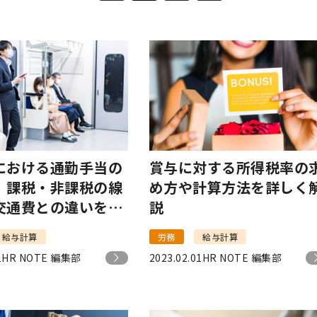
における通勤手当の
賞与に対する所得税率の
｜課税・非課税の線
め方や計算方法を詳しく
交通費との違いを解
説
給与計算
労務
給与計算
1
HR NOTE 編集部
2023.02.01
HR NOTE 編集部