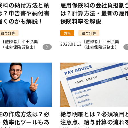
険料の納付方法と納
雇用保険料の会社負担割
は？申告書や納付書
は？計算方法・最新の雇
届くのかも解説！
保険料率を解説
給与計算
労務
給与計算
【監修者】平田弘美
【監修者】平田弘美
3
2023.01.13
（社会保険労務士）
（社会保険労務士）
細の作成方法は？必
給与明細とは？必須項目
・効率化ツールもあ
注意点、給与計算の流れ