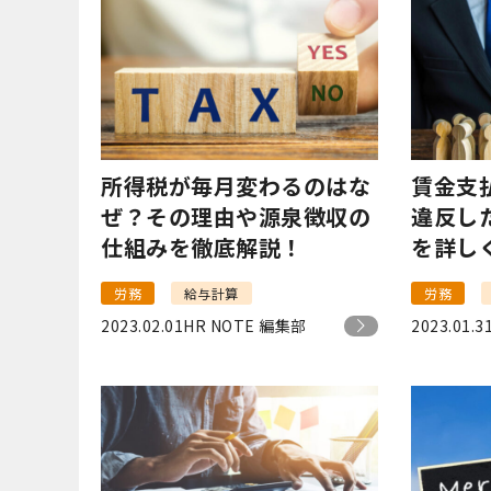
所得税が毎月変わるのはな
賃金支
ぜ？その理由や源泉徴収の
違反し
仕組みを徹底解説！
を詳し
労務
給与計算
労務
2023.02.01
HR NOTE 編集部
2023.01.3