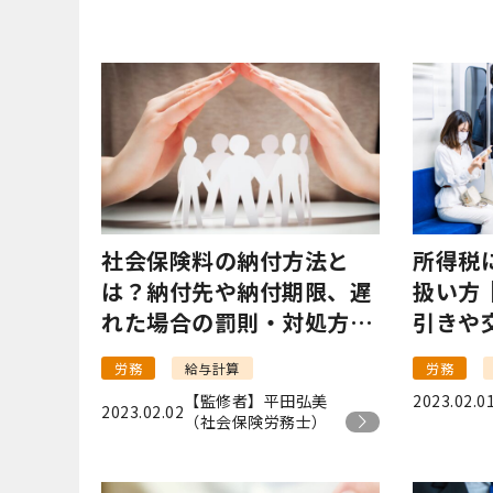
社会保険料の納付方法と
所得税
は？納付先や納付期限、遅
扱い方
れた場合の罰則・対処方法
引きや
を解説！
説
労務
給与計算
労務
【監修者】平田弘美
2023.02.0
2023.02.02
（社会保険労務士）