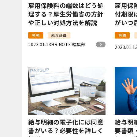
雇用保険料の端数はどう処
雇用保
理する？厚生労働省の方針
付期限
や正しい対処方法を解説
がいつ
労務
給与計算
労務
2023.01.13
HR NOTE 編集部
2023.01.1
給与明細の電子化には同意
給与明
書がいる？必要性を詳しく
要書類