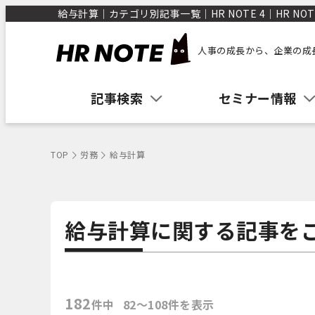
給与計算｜カテゴリ別記事一覧｜HR NOTE 4｜HR NOT
人事の成長から、企業の成
記事検索
セミナー情報
TOP
労務
給与計算
給与計算に関する記事を
182
件中
82〜108件を表示