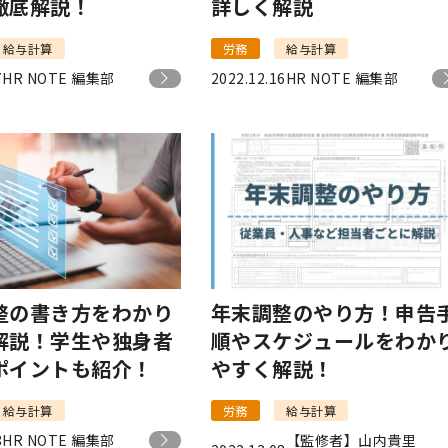
徹底解説！
詳しく解説
給与計算
労務
給与計算
7
HR NOTE 編集部
2022.12.16
HR NOTE 編集部
整の書き方をわかり
年末調整のやり方！申告
解説！学生や独身者
順やスケジュールをわか
ポイントも紹介！
やすく解説！
給与計算
労務
給与計算
8
HR NOTE 編集部
【監修者】山内貴里