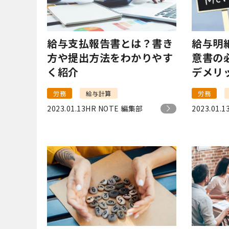
給与支払報告書とは？書き
給与明
方や提出方法をわかりやす
意書の
く紹介
デメリ
解説！
労務
給与計算
労務
2023.01.13
HR NOTE 編集部
2023.01.1