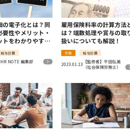
細の電子化とは？同
雇用保険料率の計算方法
必要性やメリット・
は？端数処理や賞与の取
ットをわかりやすく
扱いについても解説！
給与計算
労務
給与計算
3
HR NOTE 編集部
【監修者】平田弘美
2023.01.13
（社会保険労務士）