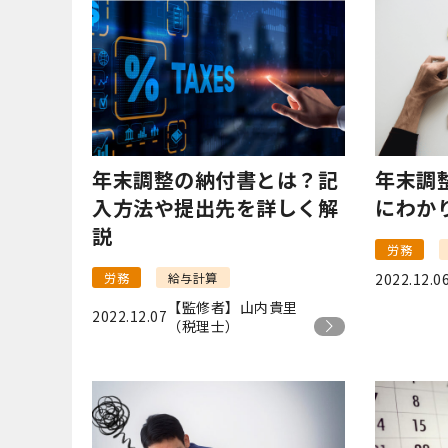
年末調整の納付書とは？記
年末調
入方法や提出先を詳しく解
にわか
説
労務
労務
給与計算
2022.12.0
【監修者】山内貴里
2022.12.07
（税理士）