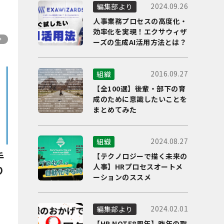
2024.09.26
編集部より
人事業務プロセスの高度化・
効率化を実現！エクサウィザ
ーズの生成AI活用方法とは？
2016.09.27
組織
【全100選】後輩・部下の育
成のために意識したいことを
まとめてみた
2024.08.27
組織
手
【テクノロジーで描く未来の
人事】HRプロセスオートメ
り
ーションのススメ
2024.02.01
編集部より
【HR NOTE8周年】昨年の取