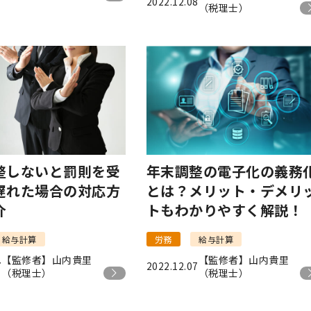
2022.12.08
（税理士）
整しないと罰則を受
年末調整の電子化の義務
遅れた場合の対応方
とは？メリット・デメリ
介
トもわかりやすく解説！
給与計算
労務
給与計算
【監修者】山内貴里
【監修者】山内貴里
7
2022.12.07
（税理士）
（税理士）