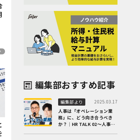
合
用
編集部おすすめ記事
2025.03.17
編集部より
人事は「オペレーション業
務」に、どう向き合うべき
と
か？｜HR TALK 02～人事DX
の最前線を徹底解剖～
を