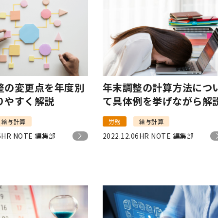
整の変更点を年度別
年末調整の計算方法につ
りやすく解説
て具体例を挙げながら解
給与計算
労務
給与計算
6
HR NOTE 編集部
2022.12.06
HR NOTE 編集部