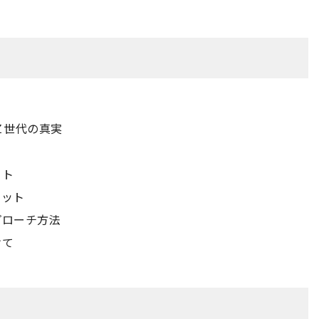
Ｚ世代の真実
ト
ット
セット
プローチ方法
けて