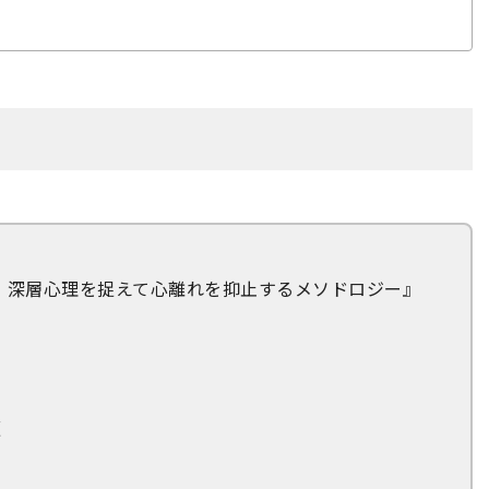
ト 深層心理を捉えて心離れを抑止するメソドロジー』
版