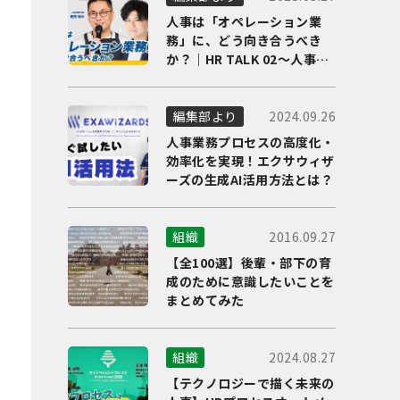
人事は「オペレーション業
務」に、どう向き合うべき
か？｜HR TALK 02～人事DX
の最前線を徹底解剖～
2024.09.26
編集部より
人事業務プロセスの高度化・
効率化を実現！エクサウィザ
ーズの生成AI活用方法とは？
2016.09.27
組織
【全100選】後輩・部下の育
成のために意識したいことを
まとめてみた
2024.08.27
組織
【テクノロジーで描く未来の