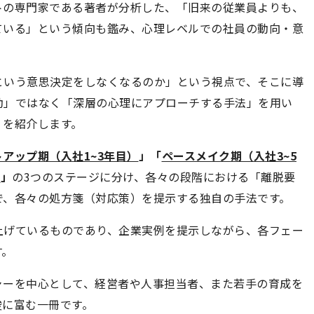
トの専門家である著者が分析した、「旧来の従業員よりも、
ている」という傾向も鑑み、心理レベルでの社員の動向・意
という意思決定をしなくなるのか」という視点で、そこに導
動」ではなく「深層の心理にアプローチする手法」を用い
」を紹介します。
アップ期（入社1~3年目）
」「
ペースメイク期（入社3~5
）
」
の3つのステージに分け、各々の段階における「離脱要
で、各々の処方箋（対応策）を提示する独自の手法です。
上げているものであり、企業実例を提示しながら、各フェー
す。
ャーを中心として、経営者や人事担当者、また若手の育成を
唆に富む一冊です。