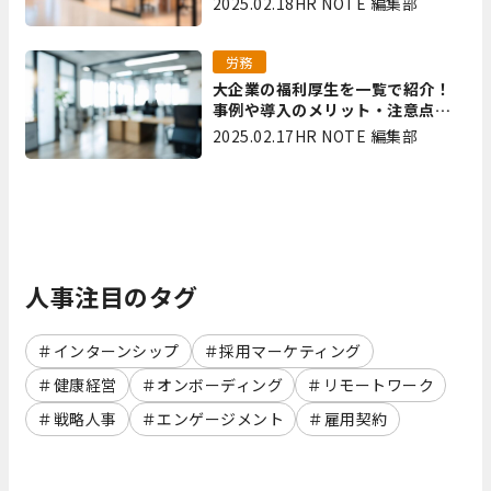
2025.02.18
HR NOTE 編集部
労務
大企業の福利厚生を一覧で紹介！
事例や導入のメリット・注意点を
解説
2025.02.17
HR NOTE 編集部
人事注目のタグ
インターンシップ
採用マーケティング
健康経営
オンボーディング
リモートワーク
戦略人事
エンゲージメント
雇用契約