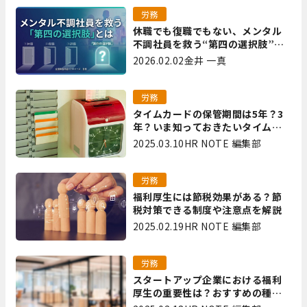
労務
休職でも復職でもない、メンタル
不調社員を救う“第四の選択肢”と
は｜全国障害年金パートナーズ 宮
2026.02.02
金井 一真
里
労務
タイムカードの保管期間は5年？3
年？いま知っておきたいタイムカ
ード保管方法
2025.03.10
HR NOTE 編集部
労務
福利厚生には節税効果がある？節
税対策できる制度や注意点を解説
2025.02.19
HR NOTE 編集部
労務
スタートアップ企業における福利
厚生の重要性は？おすすめの種類
やメリット・デメリットを解説