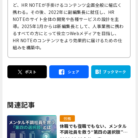
ど、HR NOTEが手掛けるコンテンツ企画全般に幅広く
携わる。その後、2022年に副編集長に就任し、HR
NOTEのサイト全体の開発や各種サービスの設計を主
導。2025年1月からは新編集長として、人事業務に携わ
るすべての方にとって役立つWebメディアを目指し、
HR NOTEのコンテンツをより効果的に届けるための仕
組みを構築中。
ポスト
シェア
ブックマーク
関連記事
労務
休職でも復職でもない、メンタル
不調社員を救う“第四の選択肢”と
は｜全国障害年金パートナーズ 宮