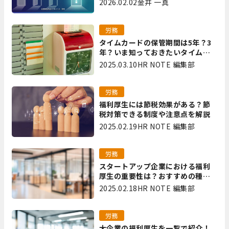
2026.02.02
金井 一真
里
労務
タイムカードの保管期間は5年？3
年？いま知っておきたいタイムカ
ード保管方法
2025.03.10
HR NOTE 編集部
労務
福利厚生には節税効果がある？節
税対策できる制度や注意点を解説
2025.02.19
HR NOTE 編集部
労務
スタートアップ企業における福利
厚生の重要性は？おすすめの種類
やメリット・デメリットを解説
2025.02.18
HR NOTE 編集部
労務
大企業の福利厚生を一覧で紹介！