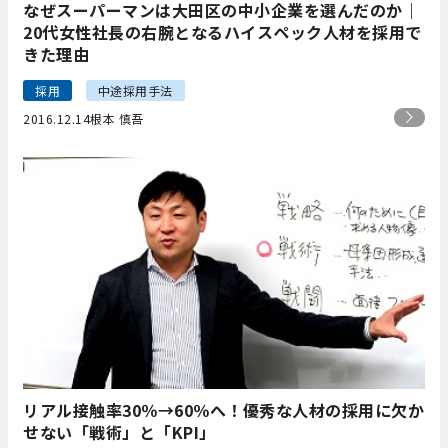
なぜスーパーマンは大田区の中小企業を選んだのか｜
20代女性社長の右腕となるハイスペック人材を採用で
きた理由
採用
中途採用手法
2016.12.14
根本 慎吾
リアル接触率30％→60％へ！優秀な人材の採用に欠か
せない「戦術」と「KPI」