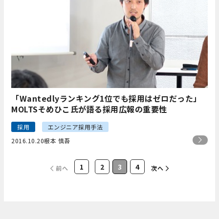
「Wantedlyランキング1位でも採用はゼロだった」
MOLTSそめひこ氏が語る採用広報の重要性
採用
エンジニア採用手法
2016.10.20
根本 慎吾
1
2
3
4
前へ
次へ