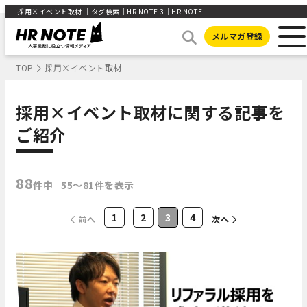
採用×イベント取材 ｜タグ検索｜HR NOTE 3｜HR NOTE
メルマガ登録
TOP
採用×イベント取材
採用×イベント取材に関する記事を
ご紹介
88
件中
55〜81件を表示
1
2
3
4
前へ
次へ