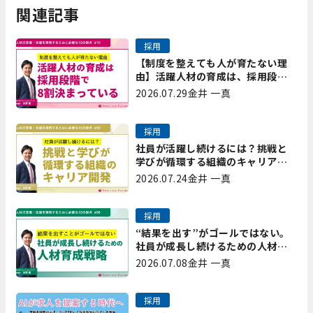
関連記事
採用
【制度を整えても人が育たない理
由】活躍人材の育成は、採用段階
で8割決まっている｜プレシャスパ
2026.07.29
金井 一真
ートナーズ矢野
採用
社員が活躍し続けるには？挑戦と
学びが循環する組織のキャリア開
発｜プレシャスパートナーズ矢野
2026.07.24
金井 一真
採用
“結果を出す”がゴールではない。
社員が成長し続けるための人材育
成戦略｜プレシャスパートナーズ
2026.07.08
金井 一真
矢野
採用