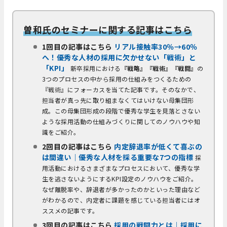
曽和氏のセミナーに関する記事はこちら
1回目の記事はこちら
リアル接触率30％→60％
へ！優秀な人材の採用に欠かせない「戦術」と
「KPI」
新卒採用における
『戦略』『戦術』『戦闘』
の
3つのプロセスの中から採用の仕組みをつくるための
『戦術』にフォーカスを当てた記事です。そのなかで、
担当者が真っ先に取り組まなくてはいけない母集団形
成。この母集団形成の段階で優秀な学生を見落とさない
ような採用活動の仕組みづくりに関してのノウハウや知
識をご紹介。
2回目の記事はこちら
内定辞退率が低くて喜ぶの
は間違い｜優秀な人材を採る重要な7つの指標
採
用活動におけるさまざまなプロセスにおいて、優秀な学
生を逃さないようにするKPI設定のノウハウをご紹介。
なぜ離脱率や、辞退者が多かったのかといった理由など
がわかるので、内定者に課題を感じている担当者にはオ
ススメの記事です。
3回目の記事はこちら
採用の戦闘力とは｜採用に