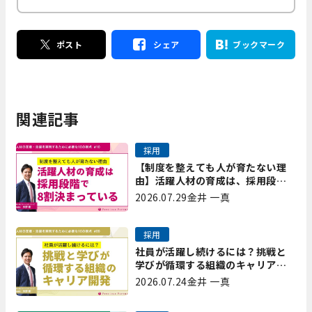
ポスト
シェア
ブックマーク
関連記事
採用
【制度を整えても人が育たない理
由】活躍人材の育成は、採用段階
で8割決まっている｜プレシャスパ
2026.07.29
金井 一真
ートナーズ矢野
採用
社員が活躍し続けるには？挑戦と
学びが循環する組織のキャリア開
発｜プレシャスパートナーズ矢野
2026.07.24
金井 一真