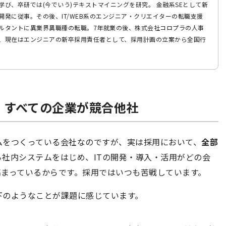
学び、卒研では(今でいう)テキストマイニングを研究。 金融系SEとして新
開発に従事。その後、IT/WEB系のエンジニア・クリエイターの転職支援
ルタントに異業界異職種の転職。7年就業の後、株式会社コロプラの人事
、現在はエンジニアの新卒採用責任者として、採用計画の立案から全国行
｜すべての企業が競合他社
ムをつくっている会社なのですが、実は採用において、
全部
ら社内システムをはじめ、ITの開発・導入・活用がどの会
高まっているからです。採用ではいつも苦戦しています。
下のようなことが課題に感じています。