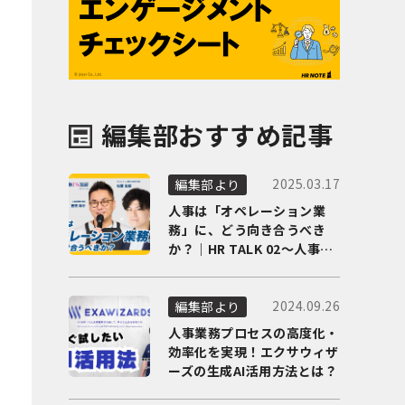
編集部おすすめ記事
2025.03.17
編集部より
人事は「オペレーション業
務」に、どう向き合うべき
か？｜HR TALK 02～人事DX
の最前線を徹底解剖～
2024.09.26
編集部より
人事業務プロセスの高度化・
効率化を実現！エクサウィザ
ーズの生成AI活用方法とは？