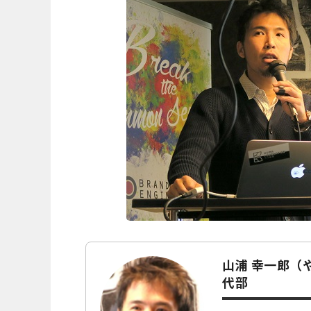
山浦 幸一郎（
代部