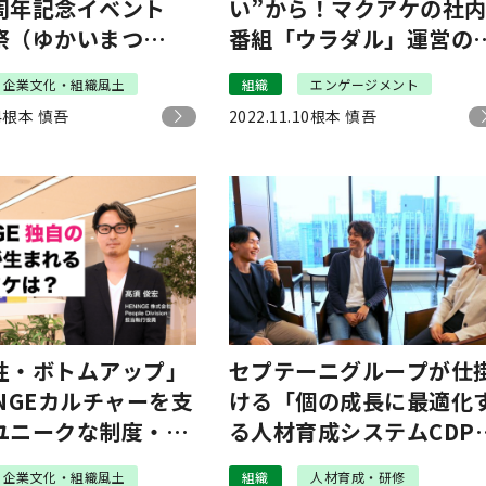
周年記念イベント
い”から！マクアケの社
祭（ゆかいまつ
番組「ウラダル」運営の
開催！3ヶ月間、全
側と、組織にもたらした
企業文化・組織風土
組織
エンゲージメント
愉快を実体験！
果とは？
4
根本 慎吾
2022.11.10
根本 慎吾
性・ボトムアップ」
セプテーニグループが仕
NGEカルチャーを支
ける「個の成長に最適化
ユニークな制度・施
る人材育成システムCDP
側
その仕組みやポイントと
企業文化・組織風土
組織
人材育成・研修