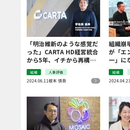
「明治維新のような感覚だ
組織崩
った」CARTA HD経営統合
が「エ
から5年、イチから再構築
一」に
した人事制度のウラ側
の会社
組織
人事評価
組織
革とは
2024.06.11
根本 慎吾
2024.04.2