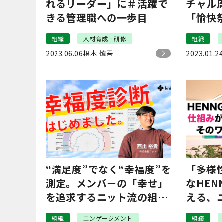
れるリーダー」に＃活躍で
チャル
きる管理職への一歩目
「愉快
り）」
組織
人材育成・研修
組織
社員が
2023.06.06
根本 慎吾
2023.01.2
“満足度”でなく“幸福度”を
「多様
測定。メンバーの「幸せ」
なHEN
を追求するニット流の組織
える、
づくり
策の裏
組織
エンゲージメント
組織