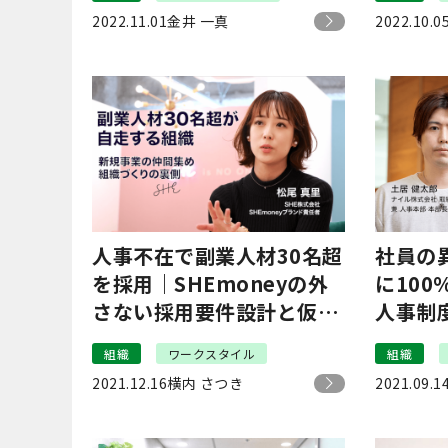
2022.11.01
金井 一真
2022.10.0
人事不在で副業人材30名超
社員の
を採用｜SHEmoneyの外
に10
さない採用要件設計と仮説
人事制
検証
の背景
組織
ワークスタイル
組織
2021.12.16
横内 さつき
2021.09.1