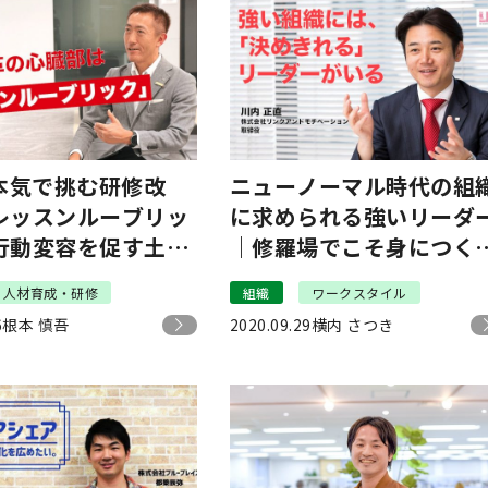
が本気で挑む研修改
ニューノーマル時代の組
レッスンルーブリッ
に求められる強いリーダ
行動変容を促す土台
｜修羅場でこそ身につく
る
物のマネジメント力
人材育成・研修
組織
ワークスタイル
6
根本 慎吾
2020.09.29
横内 さつき