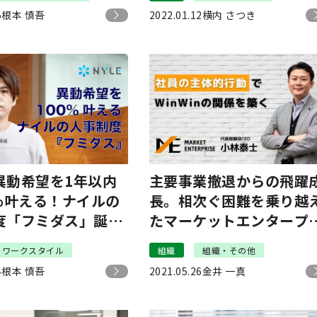
は？
5
根本 慎吾
2022.01.12
横内 さつき
異動希望を1年以内
主要事業撤退からの飛躍
0%叶える！ナイルの
長。相次ぐ困難を乗り越
度「フミダス」誕生
たマーケットエンタープ
とは？
イズCEOの組織作り
ワークスタイル
組織
組織・その他
4
根本 慎吾
2021.05.26
金井 一真