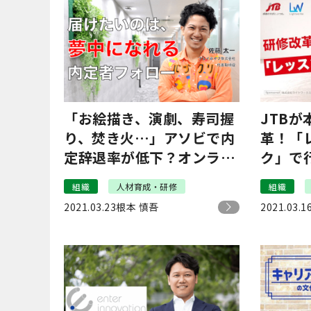
「お絵描き、演劇、寿司握
JTB
り、焚き火…」アソビで内
革！「
定辞退率が低下？オンライ
ク」で
ンでも夢中になれる内定者
をつく
組織
人材育成・研修
組織
フォローとは
2021.03.23
根本 慎吾
2021.03.1