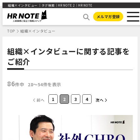
組織×インタビュー ｜タグ検索｜HR NOTE 2｜HR NOTE
メルマガ登録
TOP
組織×インタビュー
組織×インタビューに関する記事を
ご紹介
86
件中
28〜54件を表示
1
2
3
4
前へ
次へ