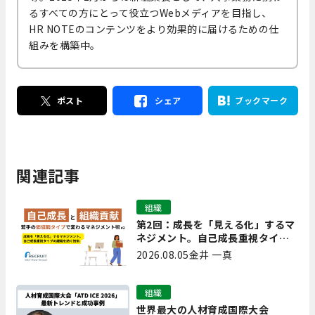
るすべての方にとって役立つWebメディアを目指し、
HR NOTEのコンテンツをより効果的に届けるための仕
組みを構築中。
ポスト
シェア
ブックマーク
関連記事
組織
第2回：成長を「見える化」するマ
ネジメント。自己成長重視タイプ
の離職を防ぐ技術
2026.08.05
金井 一真
組織
世界最大の人材育成国際大会