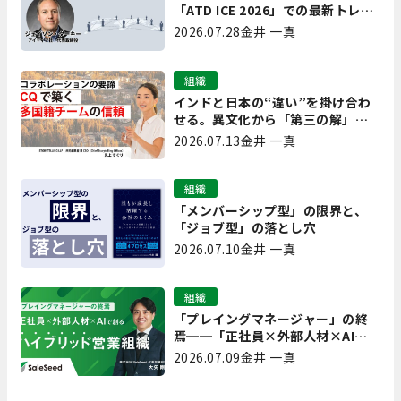
「ATD ICE 2026」での最新トレン
ドと成功事例｜「重要で実用的
2026.07.28
金井 一真
な、日本にも合う」ホットトピッ
クと人材育成ノウハウ
組織
インドと日本の“違い”を掛け合わ
せる。異文化から「第三の解」を
生み出す実践【現場を変えるCQ白
2026.07.13
金井 一真
書 第7回】
組織
「メンバーシップ型」の限界と、
「ジョブ型」の落とし穴
2026.07.10
金井 一真
組織
「プレイングマネージャー」の終
焉──「正社員×外部人材×AI」
で創るハイブリッド営業組織
2026.07.09
金井 一真