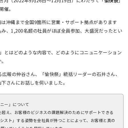
（2022年9月26日～12月19日）にわたって「
愉快祭
」
開催。
南は沖縄まで全国9箇所に営業・サポート拠点があります
み、1,200名超の社員がほぼ全員参加、大盛況だったとい
祭」とはどのような内容で、どのようにコニュニケーション
か。
る広報の仲谷さん、「愉快祭」統括リーダーの石井さん、
山下さんにお話しを伺いました。
パニー」について
枠を超え、お客様のビジネスの課題解決のためにサポートできる
シスト」する姿勢を全社員が持つことによって、お客様と真の