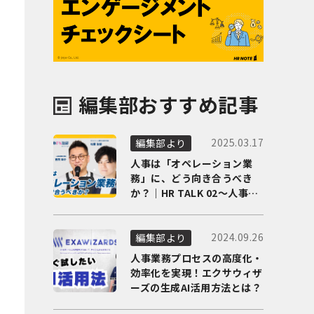
編集部おすすめ記事
2025.03.17
編集部より
人事は「オペレーション業
務」に、どう向き合うべき
か？｜HR TALK 02～人事DX
の最前線を徹底解剖～
2024.09.26
編集部より
人事業務プロセスの高度化・
効率化を実現！エクサウィザ
ーズの生成AI活用方法とは？