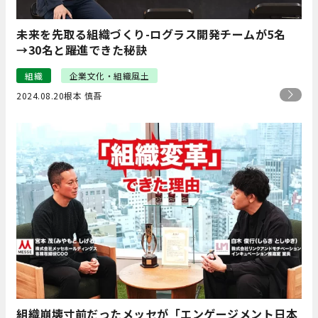
未来を先取る組織づくり-ログラス開発チームが5名
→30名と躍進できた秘訣
組織
企業文化・組織風土
2024.08.20
根本 慎吾
組織崩壊寸前だったメッセが「エンゲージメント日本