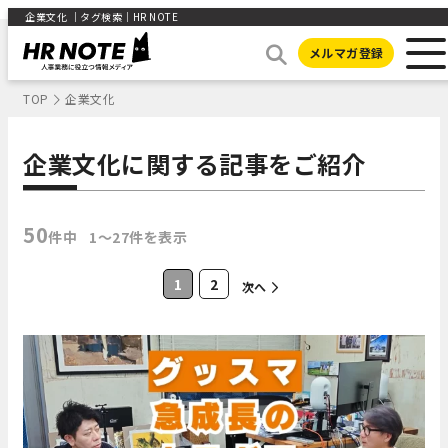
企業文化 ｜タグ検索｜HR NOTE
メルマガ登録
TOP
企業文化
企業文化に関する記事をご紹介
50
件中
1〜27件を表示
1
2
次へ