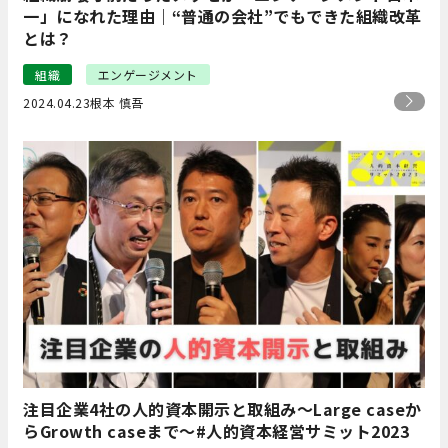
一」になれた理由｜“普通の会社”でもできた組織改革
とは？
組織
エンゲージメント
2024.04.23
根本 慎吾
注目企業4社の人的資本開示と取組み～Large caseか
らGrowth caseまで～#人的資本経営サミット2023