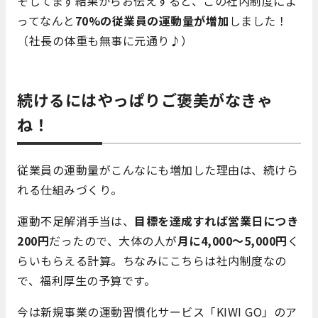
そしてまず結果からお伝えすると、この社内制度によ
ってなんと
70%の従業員の運動量が増加
しました！
（社長の体重も無事に元通り♪）
続けるにはやっぱりご褒美がなきゃ
ね！
従業員の運動量がこんなにも増加した理由は、続けら
れる仕組みづくり。
運動不足解消手当は、
目標を達成すれば営業日につき
200円
だったので、大体の人が
月に4,000〜5,000円
く
らいもらえる計算。ちなみにこちらは社内制度なの
で、福利厚生の予算です。
今は新規事業の運動習慣化サービス「KIWI GO」のア