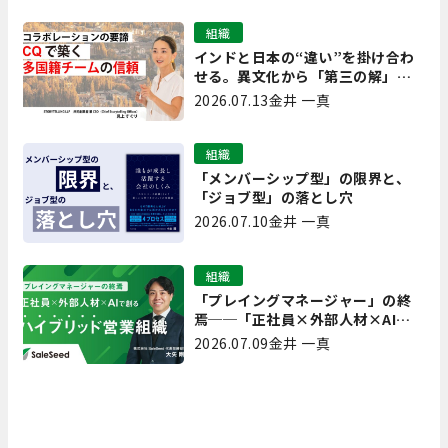
クと人材育成ノウハウ
組織
インドと日本の“違い”を掛け合わ
せる。異文化から「第三の解」を
生み出す実践【現場を変えるCQ白
2026.07.13
金井 一真
書 第7回】
組織
「メンバーシップ型」の限界と、
「ジョブ型」の落とし穴
2026.07.10
金井 一真
組織
「プレイングマネージャー」の終
焉──「正社員×外部人材×AI」
で創るハイブリッド営業組織
2026.07.09
金井 一真