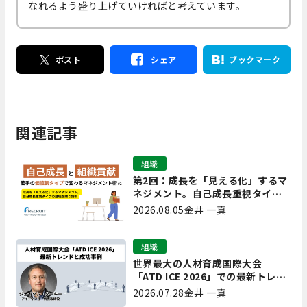
なれるよう盛り上げていければと考えています。
ポスト
シェア
ブックマーク
関連記事
組織
第2回：成長を「見える化」するマ
ネジメント。自己成長重視タイプ
の離職を防ぐ技術
2026.08.05
金井 一真
組織
世界最大の人材育成国際大会
「ATD ICE 2026」での最新トレン
ドと成功事例｜「重要で実用的
2026.07.28
金井 一真
な、日本にも合う」ホットトピッ