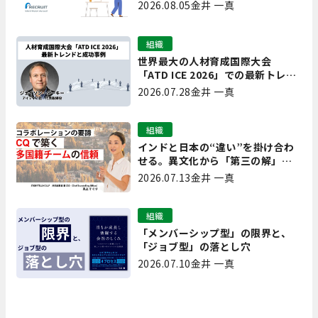
の離職を防ぐ技術
2026.08.05
金井 一真
組織
世界最大の人材育成国際大会
「ATD ICE 2026」での最新トレン
ドと成功事例｜「重要で実用的
2026.07.28
金井 一真
な、日本にも合う」ホットトピッ
クと人材育成ノウハウ
組織
インドと日本の“違い”を掛け合わ
せる。異文化から「第三の解」を
生み出す実践【現場を変えるCQ白
2026.07.13
金井 一真
書 第7回】
組織
「メンバーシップ型」の限界と、
「ジョブ型」の落とし穴
2026.07.10
金井 一真