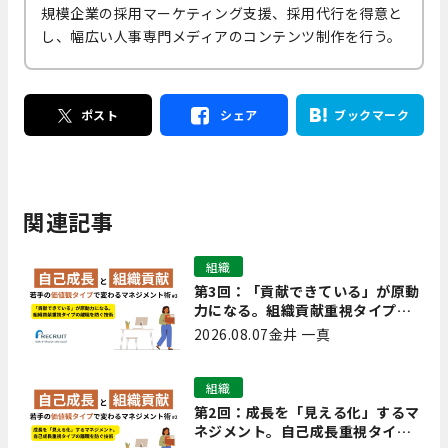
規模企業の採用マーケティング支援、採用代行を得意と
し、幅広い人事専門メディアのコンテンツ制作を行う。
ポスト
シェア
ブックマーク
関連記事
組織
第3回：「貢献できている」が原動
力になる。組織貢献重視タイプの
離職を防ぐ技術
2026.08.07
金井 一真
組織
第2回：成長を「見える化」するマ
ネジメント。自己成長重視タイプ