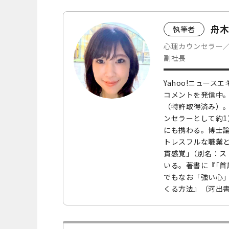
舟木
執筆者
心理カウンセラー
副社長
Yahoo!ニュー
コメントを発信中。
（特許取得済み）
ンセラーとして約
にも携わる。博士論
トレスフルな職業
貫感覚｣（別名：
いる。著書に『｢首
でもなお「強い心
くる方法』（河出