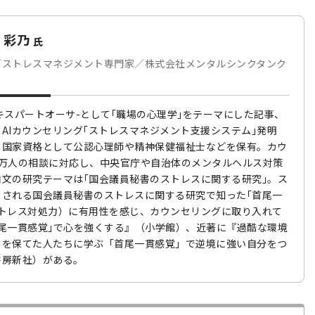
 彩乃
氏
／ストレスマネジメント専門家／株式会社メンタルシンクタンク
スエキスパートオーサ-として｢職場の心理学｣をテーマにした記事、
AIカウンセリング｢ストレスマネジメント支援システム｣発明
。国家資格として公認心理師や精神保健福祉士などを保有。カウ
1万人の相談に対応し、中央官庁や自治体のメンタルヘルス対策
文の研究テーマは｢国会議員秘書のストレスに関する研究｣。ス
とされる国会議員秘書のストレスに関する研究で知った｢首尾一
ストレス対処力）に有用性を感じ、カウンセリングに取り入れて
尾一貫感覚｣で心を強くする』（小学館）、近著に『過酷な環境
」を保てた人たちに学ぶ「首尾一貫感覚」で逆境に強い自分をつ
書房新社）がある。