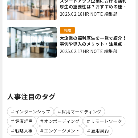
スタートアップ企業における福利
厚生の重要性は？おすすめの種類
やメリット・デメリットを解説
2025.02.18
HR NOTE 編集部
労務
大企業の福利厚生を一覧で紹介！
事例や導入のメリット・注意点を
解説
2025.02.17
HR NOTE 編集部
人事注目のタグ
インターンシップ
採用マーケティング
健康経営
オンボーディング
リモートワーク
戦略人事
エンゲージメント
雇用契約