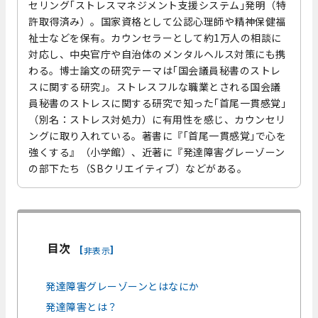
セリング｢ストレスマネジメント支援システム｣発明（特
許取得済み）。国家資格として公認心理師や精神保健福
祉士などを保有。カウンセラーとして約1万人の相談に
対応し、中央官庁や自治体のメンタルヘルス対策にも携
わる。博士論文の研究テーマは｢国会議員秘書のストレ
スに関する研究｣。ストレスフルな職業とされる国会議
員秘書のストレスに関する研究で知った｢首尾一貫感覚｣
（別名：ストレス対処力）に有用性を感じ、カウンセリ
ングに取り入れている。著書に『｢首尾一貫感覚｣で心を
強くする』（小学館）、近著に『発達障害グレーゾーン
の部下たち（SBクリエイティブ）などがある。
目次
[
]
非表示
発達障害グレーゾーンとはなにか
発達障害とは？