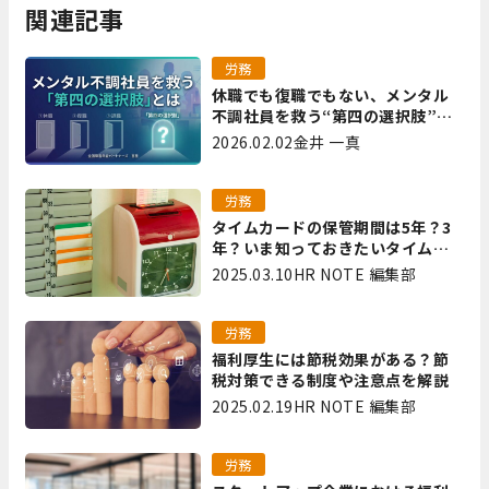
関連記事
労務
休職でも復職でもない、メンタル
不調社員を救う“第四の選択肢”と
は｜全国障害年金パートナーズ 宮
2026.02.02
金井 一真
里
労務
タイムカードの保管期間は5年？3
年？いま知っておきたいタイムカ
ード保管方法
2025.03.10
HR NOTE 編集部
労務
福利厚生には節税効果がある？節
税対策できる制度や注意点を解説
2025.02.19
HR NOTE 編集部
労務