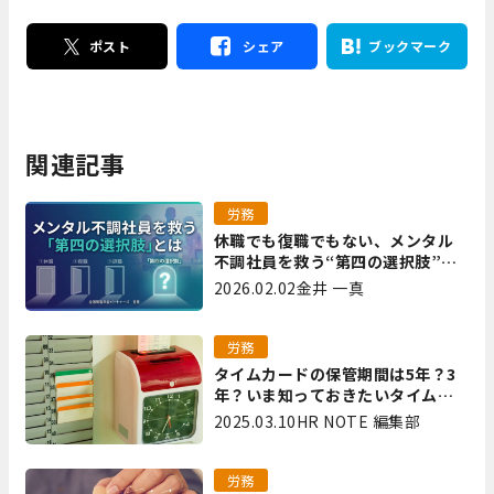
ポスト
シェア
ブックマーク
関連記事
労務
休職でも復職でもない、メンタル
不調社員を救う“第四の選択肢”と
は｜全国障害年金パートナーズ 宮
2026.02.02
金井 一真
里
労務
タイムカードの保管期間は5年？3
年？いま知っておきたいタイムカ
ード保管方法
2025.03.10
HR NOTE 編集部
労務