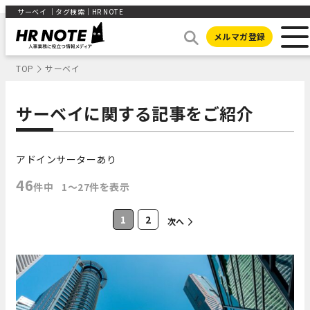
サーベイ ｜タグ検索｜HR NOTE
メルマガ登録
TOP
サーベイ
サーベイに関する記事をご紹介
アドインサーターあり
46
件中
1〜27件を表示
1
2
次へ