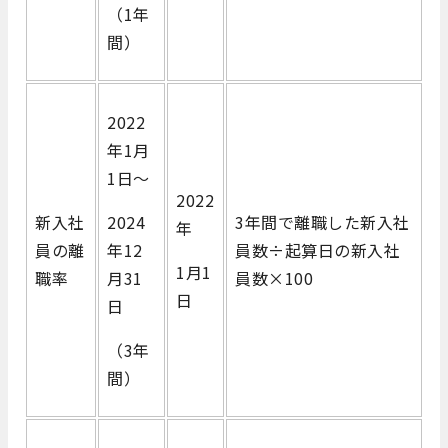
（1年
間）
2022
年1月
1日～
2022
新入社
2024
3年間で離職した新入社
年
員の離
年12
員数÷起算日の新入社
1月1
職率
月31
員数×100
日
日
（3年
間）