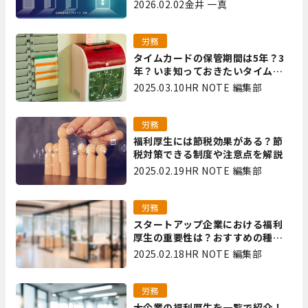
は｜全国障害年金パートナーズ 宮
2026.02.02
金井 一真
里
労務
タイムカードの保管期間は5年？3
年？いま知っておきたいタイムカ
ード保管方法
2025.03.10
HR NOTE 編集部
労務
福利厚生には節税効果がある？節
税対策できる制度や注意点を解説
2025.02.19
HR NOTE 編集部
労務
スタートアップ企業における福利
厚生の重要性は？おすすめの種類
やメリット・デメリットを解説
2025.02.18
HR NOTE 編集部
労務
大企業の福利厚生を一覧で紹介！