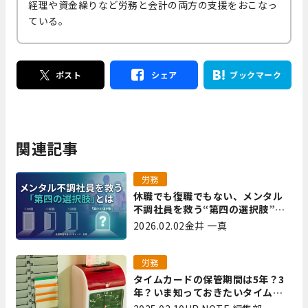
経理や資金繰りなど労務と会計の両方の支援をおこなっ
ている。
ポスト
シェア
ブックマーク
関連記事
労務
休職でも復職でもない、メンタル
不調社員を救う“第四の選択肢”と
は｜全国障害年金パートナーズ 宮
2026.02.02
金井 一真
里
労務
タイムカードの保管期間は5年？3
年？いま知っておきたいタイムカ
ード保管方法