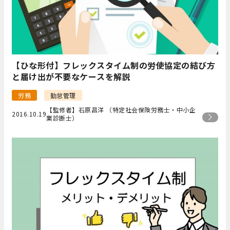
【ひな形付】フレックスタイム制の労使協定の結び方
と届け出が不要なケースを解説
労務
勤怠管理
【監修者】石原昌洋 （特定社会保険労務士・中小企
2016.10.19
業診断士）