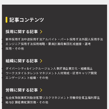
記事コンテンツ
採用に関する記事
新卒採用手法
中途採用手法
アルバイト・パート採用手法
外国人採用手法
エンジニア採用手法
採用戦略・要員計画
母集団形成
面接・選考
採用・その他
組織に関する記事
ダイバーシティ&インクルージョン
人事評価
企業文化・組織風土
ワークスタイル
タレントマネジメント
人材育成・研修
キャリア開発
エンゲージメント
組織・その他
労務に関する記事
社会保険
就業規則
勤怠管理
リスクマネジメント
労働安全衛生
福利厚生
給与計算
経費精算
労務・その他