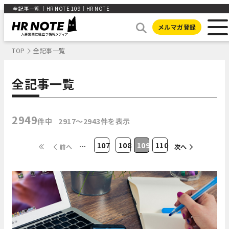
全記事一覧 ｜HR NOTE 109｜HR NOTE
メルマガ登録
TOP
全記事一覧
全記事一覧
2949
件中
2917〜2943件を表示
...
107
108
109
110
前へ
次へ