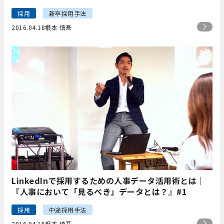
採用
新卒採用手法
2016.04.18
根本 慎吾
LinkedInで採用するための人事データ活用術とは｜
『人事において「見るべき」データとは？』#1
採用
中途採用手法
2016.04.15
根本 慎吾