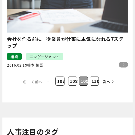
会社を作る前に | 従業員が仕事に本気になれる7ステ
ップ
組織
エンゲージメント
2016.02.19
根本 慎吾
...
107
108
109
110
前へ
次へ
人事注目のタグ