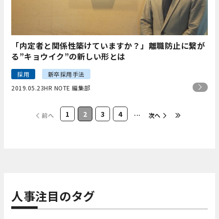
「内定者と関係性築けていますか？」離職防止に繋が
る”キョウイク”の新しい形とは
採用
新卒採用手法
2019.05.23
HR NOTE 編集部
1
2
3
4
...
前へ
次へ
人事注目のタグ