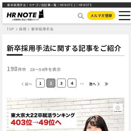
新卒採用手法｜カテゴリ別記事一覧｜HR NOTE 2｜HR NOTE
メルマガ登録
TOP
採用
新卒採用手法
新卒採用手法に関する記事をご紹介
198
件中
28〜54件を表示
1
2
3
4
...
前へ
次へ