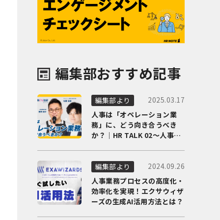
編集部おすすめ記事
2025.03.17
編集部より
人事は「オペレーション業
務」に、どう向き合うべき
か？｜HR TALK 02～人事DX
の最前線を徹底解剖～
2024.09.26
編集部より
人事業務プロセスの高度化・
効率化を実現！エクサウィザ
ーズの生成AI活用方法とは？